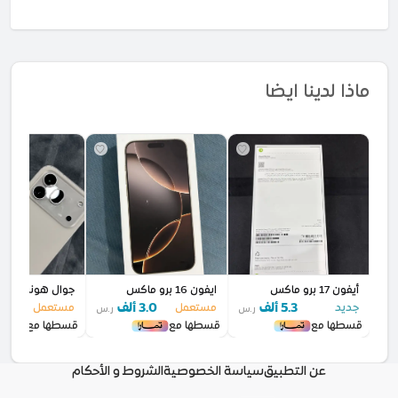
ماذا لدينا ايضا
أيفون 17 برو ماكس
ايفون 16 برو ماكس
جوال هونر 600 برو
5.3 ألف
3.0 ألف
2.7 أل
جديد
مستعمل
مستعمل
ر.س
ر.س
قسطها مع
قسطها مع
قسطها مع
عن التطبيق
سياسة الخصوصية
الشروط و الأحكام