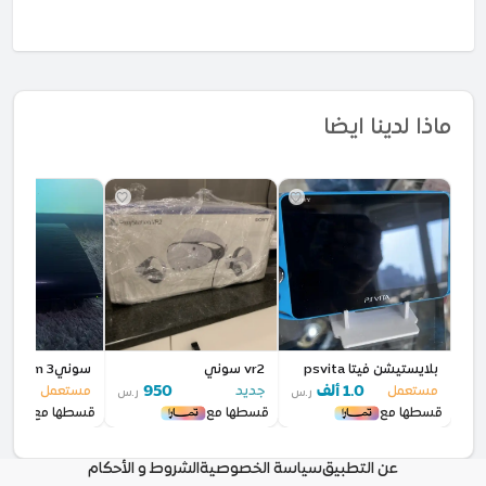
ماذا لدينا ايضا
بلايستيشن فيتا psvita
vr2 سوني
سوني3 super slim
1.0 ألف
950
مستعمل
جديد
مستعمل
ر.س
ر.س
قسطها مع
قسطها مع
قسطها مع
عن التطبيق
سياسة الخصوصية
الشروط و الأحكام