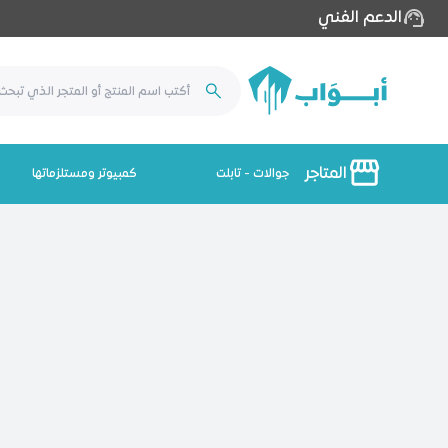
الدعم الفني
المتاجر
جوالات - تابلت
كمبيوتر ومستلزماتها