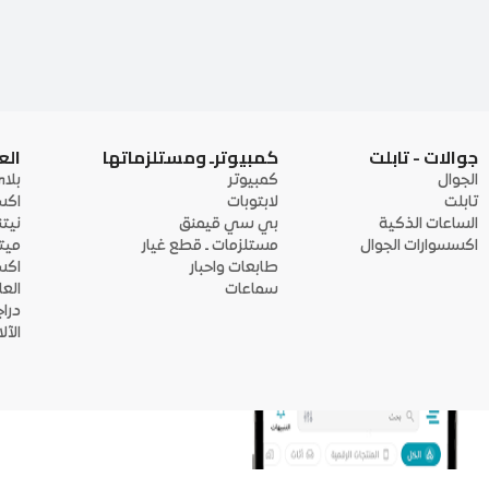
جوالات - تابلت
كمبيوترـ ومستلزماتها
الع
الجوال
كمبيوتر
بلا
تابلت
لابتوبات
اكس
الساعات الذكية
بي سي قيمنق
نيت
اكسسوارات الجوال
مستلزمات ـ قطع غيار
ميت
طابعات واحبار
اكس
سماعات
الع
درا
الآ
منصة أبواب: