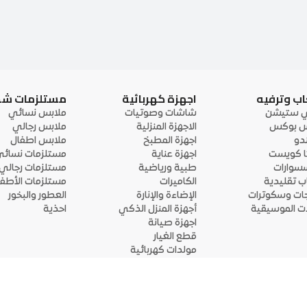
اب وترفيه
اجهزة كهربائية
مستلزمات ش
ي ستيشن
شاشات وصوتيات
ملابس نسائي
 بوكس
الاجهزة المنزلية
ملابس رجالي
ندو
اجهزة المطبخ
ملابس اطفال
ا كويست
اجهزة عناية
مستلزمات نسائ
سوارات
طبية ورياضية
مستلزمات رجالي
اب تقليدية
الكاميرات
مستلزمات الأطفا
جات وسكوترات
الإضاءة والإنارة
العطور والبخور
لات الموسيقية
أجهزة المنزل الذكي
احذية
اجهزة صيانة
قطع الغيار
مولدات كهربائية
قم بتحميل التطبيق