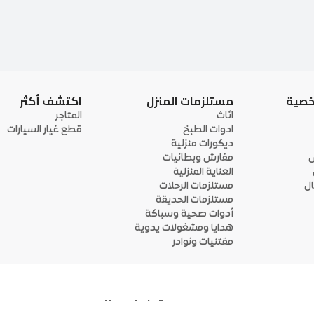
خصية
مستلزمات المنزل
اكتشف أكثر
اثاث
المتاجر
ادوات الطبخ
قطع غيار السيارات
ديكورات منزلية
ى
مفارش وبطانيات
العناية المنزلية
ل
مستلزمات الرحلات
مستلزمات الحديقة
أدوات صحية وسباكة
هدايا ومشغولات يدوية
مقتنيات ونوادر
تواصل معنا