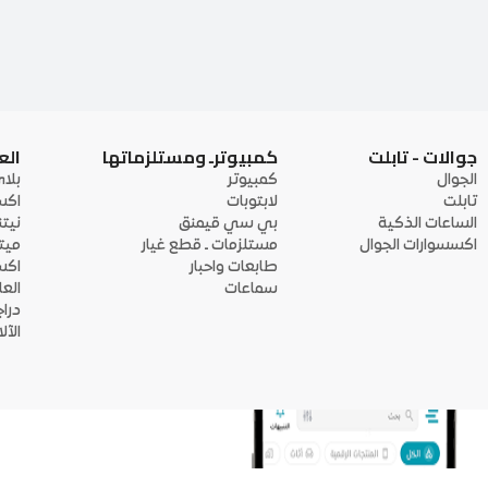
جوالات - تابلت
كمبيوترـ ومستلزماتها
الع
الجوال
كمبيوتر
بلا
تابلت
لابتوبات
اكس
الساعات الذكية
بي سي قيمنق
نيت
اكسسوارات الجوال
مستلزمات ـ قطع غيار
ميت
طابعات واحبار
اكس
سماعات
الع
درا
الآ
منصة أبواب: