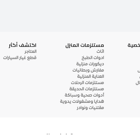
خصية
مستلزمات المنزل
اكتشف أكثر
اثاث
المتاجر
ادوات الطبخ
قطع غيار السيارات
ديكورات منزلية
ى
مفارش وبطانيات
العناية المنزلية
ل
مستلزمات الرحلات
مستلزمات الحديقة
أدوات صحية وسباكة
هدايا ومشغولات يدوية
مقتنيات ونوادر
تواصل معنا