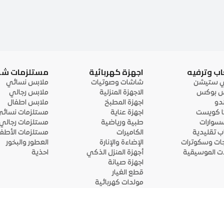
اب وترفيه
اجهزة كهربائية
مستلزمات ش
ي ستيشن
شاشات وصوتيات
ملابس نسائي
 بوكس
الاجهزة المنزلية
ملابس رجالي
ندو
اجهزة المطبخ
ملابس اطفال
ا كويست
اجهزة عناية
مستلزمات نسائ
سوارات
طبية ورياضية
مستلزمات رجالي
اب تقليدية
الكاميرات
مستلزمات الأطفا
جات وسكوترات
الإضاءة والإنارة
العطور والبخور
لات الموسيقية
أجهزة المنزل الذكي
احذية
اجهزة صيانة
قطع الغيار
مولدات كهربائية
قم بتحميل التطبيق