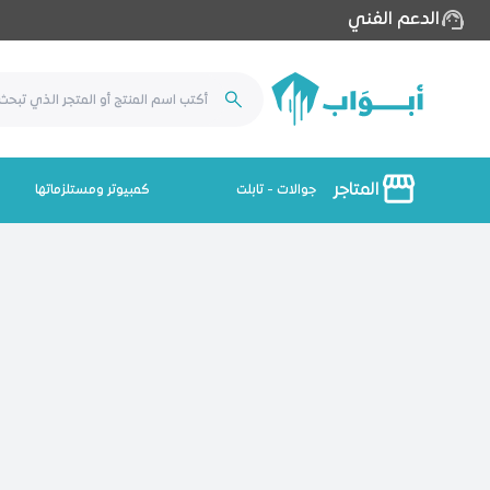
الدعم الفني
المتاجر
جوالات - تابلت
كمبيوتر ومستلزماتها