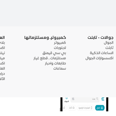
جوالات - تابلت
كمبيوترـ ومستلزماتها
الع
الجوال
كمبيوتر
بلا
تابلت
لابتوبات
اكس
الساعات الذكية
بي سي قيمنق
نيت
اكسسوارات الجوال
مستلزمات ـ قطع غيار
ميت
طابعات واحبار
اكس
سماعات
الع
درا
الآ
منصة أبواب: