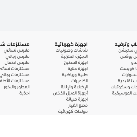
اب وترفيه
اجهزة كهربائية
مستلزمات ش
ي ستيشن
شاشات وصوتيات
ملابس نسائي
 بوكس
الاجهزة المنزلية
ملابس رجالي
ندو
اجهزة المطبخ
ملابس اطفال
ا كويست
اجهزة عناية
مستلزمات نسائ
سوارات
طبية ورياضية
مستلزمات رجالي
اب تقليدية
الكاميرات
مستلزمات الأطفا
جات وسكوترات
الإضاءة والإنارة
العطور والبخور
لات الموسيقية
أجهزة المنزل الذكي
احذية
اجهزة صيانة
قطع الغيار
مولدات كهربائية
قم بتحميل التطبيق