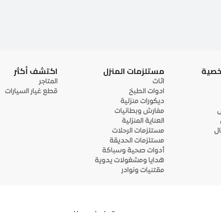
خصية
مستلزمات المنزل
اكتشف أكثر
اثاث
المتاجر
ادوات الطبخ
قطع غيار السيارات
ديكورات منزلية
ى
مفارش وبطانيات
العناية المنزلية
ل
مستلزمات الرحلات
مستلزمات الحديقة
أدوات صحية وسباكة
هدايا ومشغولات يدوية
مقتنيات ونوادر
تواصل معنا