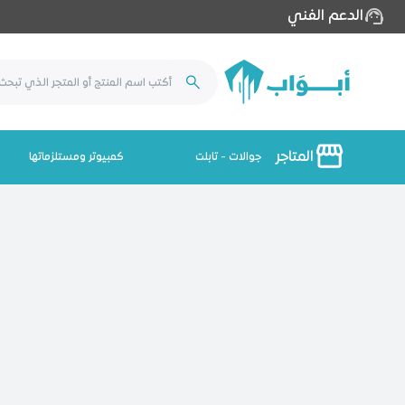
الدعم الفني
المتاجر
جوالات - تابلت
كمبيوتر ومستلزماتها