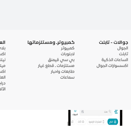
جوالات - تابلت
كمبيوترـ ومستلزماتها
الع
الجوال
كمبيوتر
بلا
تابلت
لابتوبات
اكس
الساعات الذكية
بي سي قيمنق
نيت
اكسسوارات الجوال
مستلزمات ـ قطع غيار
ميت
طابعات واحبار
اكس
سماعات
الع
درا
الآ
منصة أبواب: