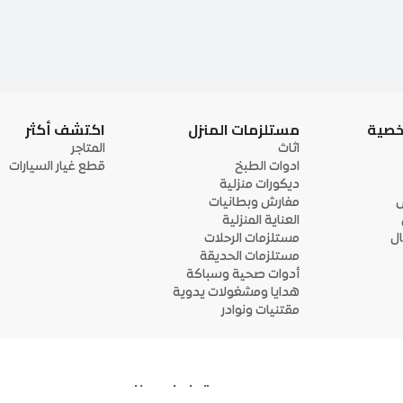
خصية
مستلزمات المنزل
اكتشف أكثر
اثاث
المتاجر
ادوات الطبخ
قطع غيار السيارات
ديكورات منزلية
ى
مفارش وبطانيات
العناية المنزلية
ل
مستلزمات الرحلات
مستلزمات الحديقة
أدوات صحية وسباكة
هدايا ومشغولات يدوية
مقتنيات ونوادر
تواصل معنا