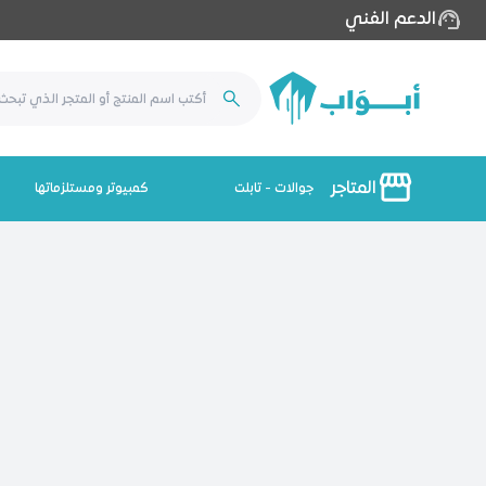
الدعم الفني
المتاجر
جوالات - تابلت
كمبيوتر ومستلزماتها