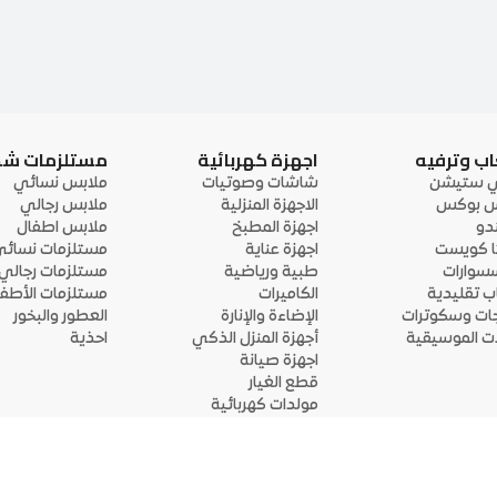
اب وترفيه
اجهزة كهربائية
مستلزمات ش
ي ستيشن
شاشات وصوتيات
ملابس نسائي
 بوكس
الاجهزة المنزلية
ملابس رجالي
ندو
اجهزة المطبخ
ملابس اطفال
ا كويست
اجهزة عناية
مستلزمات نسائ
سوارات
طبية ورياضية
مستلزمات رجالي
اب تقليدية
الكاميرات
مستلزمات الأطفا
جات وسكوترات
الإضاءة والإنارة
العطور والبخور
لات الموسيقية
أجهزة المنزل الذكي
احذية
اجهزة صيانة
قطع الغيار
مولدات كهربائية
قم بتحميل التطبيق