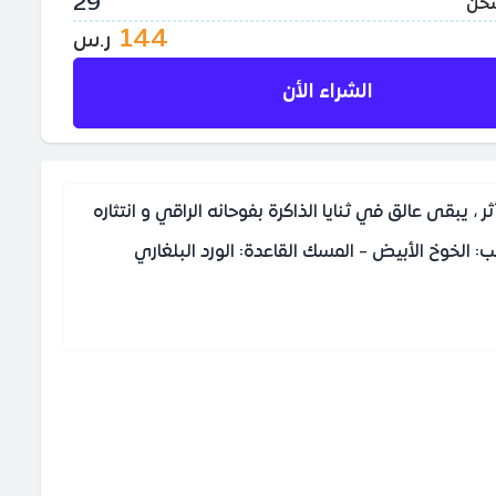
29
شحن
144
ر.س
الشراء الأن
يبقى عالق في ثنايا الذاكرة بفوحانه الراقي و انتثاره