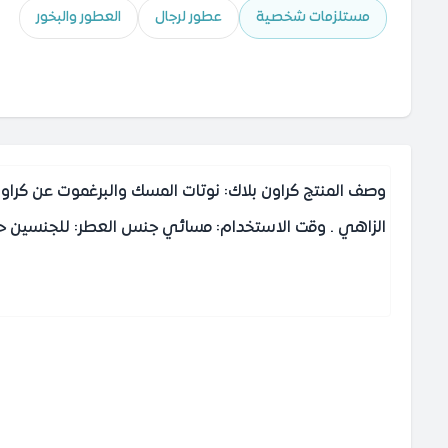
مستلزمات شخصية
عطور لرجال
العطور والبخور
وصف المنتج كراون بلاك: نوتات المسك والبرغموت عن كراون بل
الزاهي . وقت الاستخدام: مسائي جنس العطر: للجنسين حجم العطر: 100 مل التركيبة العطرية القمة: البرغموت - الفانيليا القلب: الخوخ الأبيض - الم