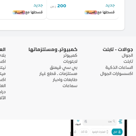
جديد
جديد
200
ر.س
قسطها مع
قسطها مع
جوالات - تابلت
كمبيوترـ ومستلزماتها
الع
الجوال
كمبيوتر
بلا
تابلت
لابتوبات
اكس
الساعات الذكية
بي سي قيمنق
نيت
اكسسوارات الجوال
مستلزمات ـ قطع غيار
ميت
طابعات واحبار
اكس
سماعات
الع
درا
الآ