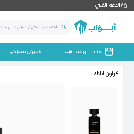
الدعم الفني
المتاجر
جوالات - تابلت
كمبيوتر ومستلزماتها
كراون أبلاك