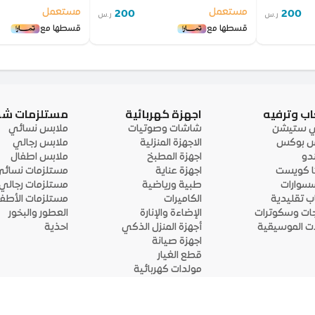
مستعمل
مستعمل
200
200
ر.س
ر.س
قسطها مع
قسطها مع
اب وترفيه
اجهزة كهربائية
مستلزمات ش
ي ستيشن
شاشات وصوتيات
ملابس نسائي
 بوكس
الاجهزة المنزلية
ملابس رجالي
ندو
اجهزة المطبخ
ملابس اطفال
ا كويست
اجهزة عناية
مستلزمات نسائ
سوارات
طبية ورياضية
مستلزمات رجالي
اب تقليدية
الكاميرات
مستلزمات الأطفا
جات وسكوترات
الإضاءة والإنارة
العطور والبخور
لات الموسيقية
أجهزة المنزل الذكي
احذية
اجهزة صيانة
قطع الغيار
مولدات كهربائية