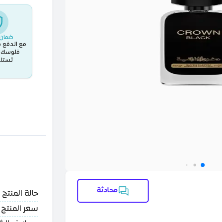
ضمان 
مع الدفع د
فلوسك ب
تستلم
محادثة
حالة المنتج
سعر المنتج