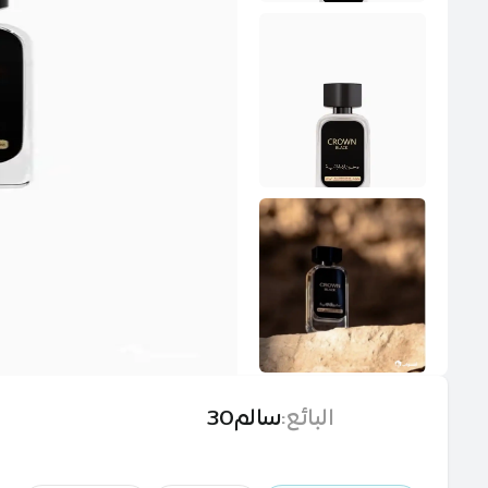
البائع
:
سالم30