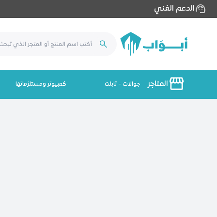
الدعم الفني
المتاجر
جوالات - تابلت
كمبيوتر ومستلزماتها