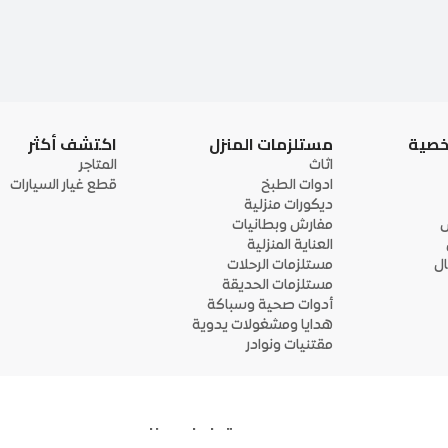
خصية
مستلزمات المنزل
اكتشف أكثر
اثاث
المتاجر
ادوات الطبخ
قطع غيار السيارات
ديكورات منزلية
ى
مفارش وبطانيات
العناية المنزلية
ل
مستلزمات الرحلات
مستلزمات الحديقة
أدوات صحية وسباكة
هدايا ومشغولات يدوية
مقتنيات ونوادر
تواصل معنا