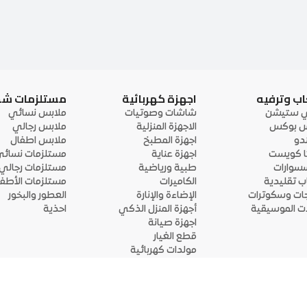
اب وترفيه
اجهزة كهربائية
مستلزمات ش
ي ستيشن
شاشات وصوتيات
ملابس نسائي
 بوكس
الاجهزة المنزلية
ملابس رجالي
ندو
اجهزة المطبخ
ملابس اطفال
ا كويست
اجهزة عناية
مستلزمات نسائ
سوارات
طبية ورياضية
مستلزمات رجالي
اب تقليدية
الكاميرات
مستلزمات الأطفا
جات وسكوترات
الإضاءة والإنارة
العطور والبخور
لات الموسيقية
أجهزة المنزل الذكي
احذية
اجهزة صيانة
قطع الغيار
مولدات كهربائية
قم بتحميل التطبيق