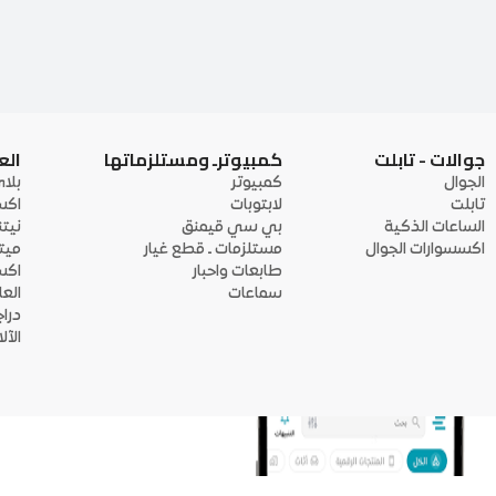
جوالات - تابلت
كمبيوترـ ومستلزماتها
الع
الجوال
كمبيوتر
بلا
تابلت
لابتوبات
اكس
الساعات الذكية
بي سي قيمنق
نيت
اكسسوارات الجوال
مستلزمات ـ قطع غيار
ميت
طابعات واحبار
اكس
سماعات
الع
درا
الآ
منصة أبواب: