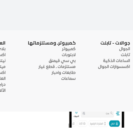
جوالات - تابلت
كمبيوترـ ومستلزماتها
الع
الجوال
كمبيوتر
بلا
تابلت
لابتوبات
اكس
الساعات الذكية
بي سي قيمنق
نيت
اكسسوارات الجوال
مستلزمات ـ قطع غيار
ميت
طابعات واحبار
اكس
سماعات
الع
درا
الآ
منصة أبواب: