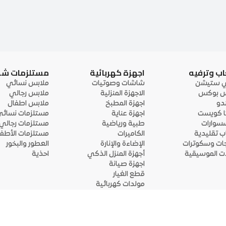
اب وترفيه
اجهزة كهربائية
مستلزمات ش
ي ستيشن
شاشات وصوتيات
ملابس نسائي
 بوكس
الاجهزة المنزلية
ملابس رجالي
ندو
اجهزة المطبخ
ملابس اطفال
ا كويست
اجهزة عناية
مستلزمات نسائ
سوارات
طبية ورياضية
مستلزمات رجالي
اب تقليدية
الكاميرات
مستلزمات الأطفا
جات وسكوترات
الإضاءة والإنارة
العطور والبخور
لات الموسيقية
أجهزة المنزل الذكي
احذية
اجهزة صيانة
قطع الغيار
مولدات كهربائية
قم بتحميل التطبيق