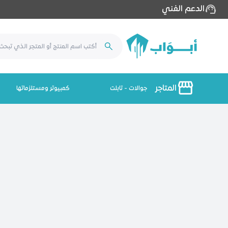
الدعم الفني
المتاجر
جوالات - تابلت
كمبيوتر ومستلزماتها