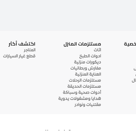
خصية
مستلزمات المنزل
اكتشف أكثر
اثاث
المتاجر
ادوات الطبخ
قطع غيار السيارات
ديكورات منزلية
ى
مفارش وبطانيات
العناية المنزلية
ل
مستلزمات الرحلات
مستلزمات الحديقة
أدوات صحية وسباكة
هدايا ومشغولات يدوية
مقتنيات ونوادر
تواصل معنا