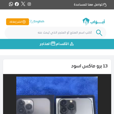
تواصل معنا للمساعدة
English
انشر إعلانك
الأقسام
المتاجر
13 برو ماكس اسود