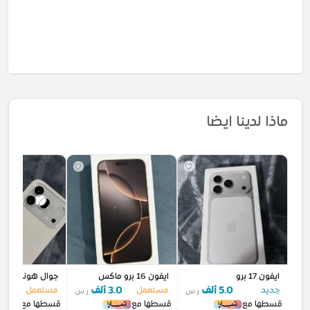
ماذا لدينا ايضا
ايفون 17 برو
ايفون 16 برو ماكس
جوال هونر 600 برو
5.0 ألف
3.0 ألف
2.7 أل
جديد
مستعمل
مستعمل
ر.س
ر.س
قسطها مع
قسطها مع
قسطها مع