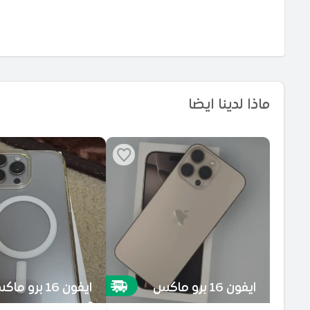
ماذا لدينا ايضا
ايفون 16 برو ماكس
ايفون 16 برو م
تيت