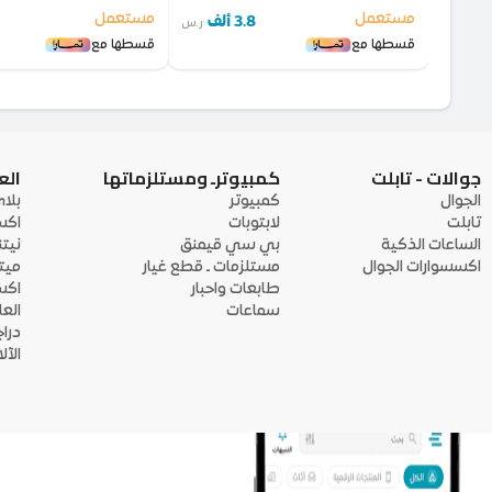
مستعمل
مستعمل
3.8 ألف
ر.س
قسطها مع
قسطها مع
جوالات - تابلت
كمبيوترـ ومستلزماتها
الع
الجوال
كمبيوتر
بلا
تابلت
لابتوبات
اكس
الساعات الذكية
بي سي قيمنق
نيت
اكسسوارات الجوال
مستلزمات ـ قطع غيار
ميت
طابعات واحبار
اكس
سماعات
الع
درا
الآ