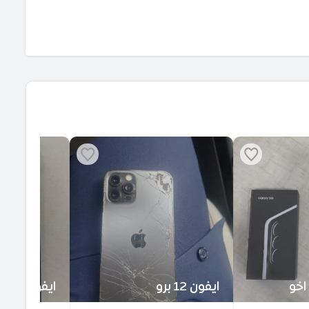
جالكسي S26 اخو
ايفون 12 برو
ايفون 15 برو