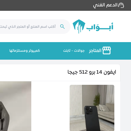
الدعم الفني
المتاجر
جوالات - تابلت
كمبيوتر ومستلزماتها
ايفون 14 برو 512 جيجا