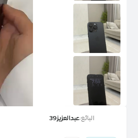
البائع
:
عبدالعزيز39