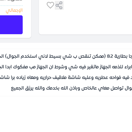
الإجمالي
بسم الله الرحمن الرحيم ايفون 14 برو اسود مساحة 512 جيجا بطارية 82 (ممكن تنقص ب ش
 ابراء للذمه الجهاز ماتغير فيه شي وشرط ان الجهاز مب مفكوك ابدا
ه فواحه عطريه وعليه شاشة ملاقيف حراريه ومعاه زياده برا شاشة ح
ل تواصل معاي عالخاص وباذن الله بخدمك والله يرزق الجميع