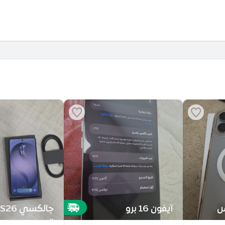
اكس
آيفون 16 برو
الجديد