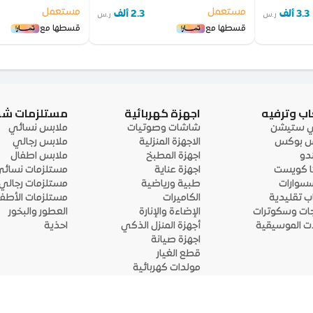
مستعمل
مستعمل
3.3 ألف
2.3 ألف
ر.س
ر.س
قسطها مع
قسطها مع
اب وترفيه
اجهزة كهربائية
مستلزمات ش
ي ستيشن
شاشات وصوتيات
ملابس نسائي
 بوكس
الاجهزة المنزلية
ملابس رجالي
ندو
اجهزة المطبخ
ملابس اطفال
ا كويست
اجهزة عناية
مستلزمات نسائ
سوارات
طبية ورياضية
مستلزمات رجالي
اب تقليدية
الكاميرات
مستلزمات الأطفا
جات وسكوترات
الإضاءة والإنارة
العطور والبخور
لات الموسيقية
أجهزة المنزل الذكي
احذية
اجهزة صيانة
قطع الغيار
مولدات كهربائية