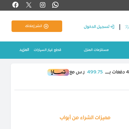
انشر إعلانك
تسجيل الدخول
المزيد
مستلزمات المنزل
قطع غيار السيارات
499.75
ر.س مع
مميزات الشراء من أبواب