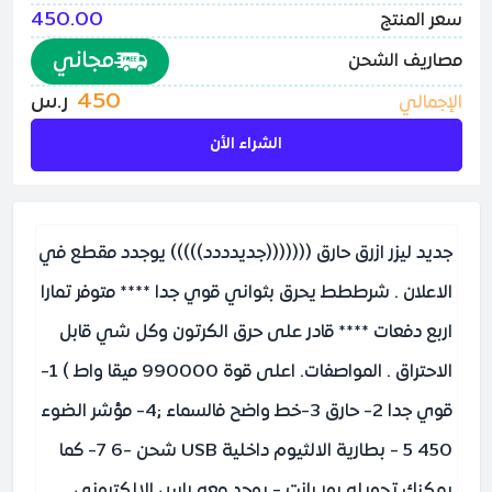
450.00
سعر المنتج
مجاني
مصاريف الشحن
450
ر.س
الإجمالي
الشراء الأن
جديد ليزر ازرق حارق (((((((جديدددد))))) يوجدد مقطع في
الاعلان . شرططط يحرق بثواني قوي جدا **** متوفر تمارا
اربع دفعات **** قادر على حرق الكرتون وكل شي قابل
الاحتراق . المواصفات. اعلى قوة 990000 ميقا واط ) 1-
قوي جدا 2- حارق 3-خط واضح فالسماء ;4- مؤشر الضوء
450 5 - بطارية الالثيوم داخلية USB شحن -6 7- كما
يمكنك تحويله بور بانت - يوجد معه راس الالكتروني