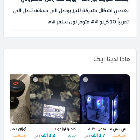
يعطي اشكال متحركة لليزر يوصل الى مسافة تصل الى
تقريباً 10 كيلو ## متوفر لون سلفر ##
ماذا لدينا ايضا
بي سي مستعمل نظيف
كاميرا اوزمو 3
أوزان دمبل 10 كجم احت
2.7 ألف
2.2 ألف
0
مستعمل
جديد
مستعمل
ر.س
ر.س