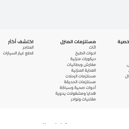
خصية
مستلزمات المنزل
اكتشف أكثر
اثاث
المتاجر
ادوات الطبخ
قطع غيار السيارات
ديكورات منزلية
ى
مفارش وبطانيات
العناية المنزلية
ل
مستلزمات الرحلات
مستلزمات الحديقة
أدوات صحية وسباكة
هدايا ومشغولات يدوية
مقتنيات ونوادر
تواصل معنا