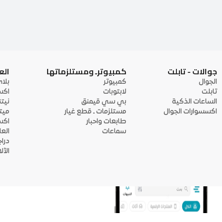
جوالات - تابلت
كمبيوترـ ومستلزماتها
الع
الجوال
كمبيوتر
بلا
تابلت
لابتوبات
اكس
الساعات الذكية
بي سي قيمنق
نيت
اكسسوارات الجوال
مستلزمات ـ قطع غيار
ميت
طابعات واحبار
اكس
سماعات
الع
درا
الآ
منصة أبواب: