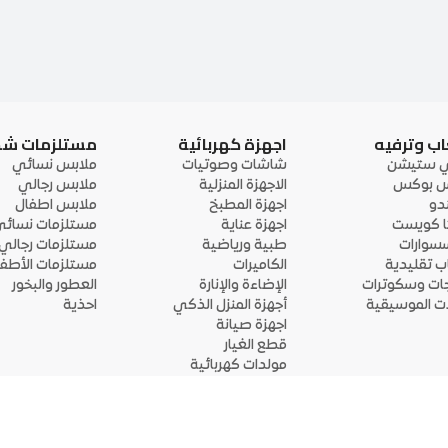
اب وترفيه
اجهزة كهربائية
مستلزمات ش
ي ستيشن
شاشات وصوتيات
ملابس نسائي
 بوكس
الاجهزة المنزلية
ملابس رجالي
ندو
اجهزة المطبخ
ملابس اطفال
ا كويست
اجهزة عناية
مستلزمات نسائ
سوارات
طبية ورياضية
مستلزمات رجالي
اب تقليدية
الكاميرات
مستلزمات الأطفا
جات وسكوترات
الإضاءة والإنارة
العطور والبخور
لات الموسيقية
أجهزة المنزل الذكي
احذية
اجهزة صيانة
قطع الغيار
مولدات كهربائية
قم بتحميل التطبيق