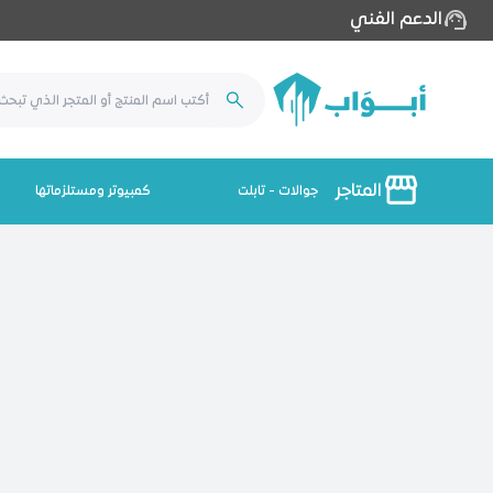
الدعم الفني
المتاجر
جوالات - تابلت
كمبيوتر ومستلزماتها