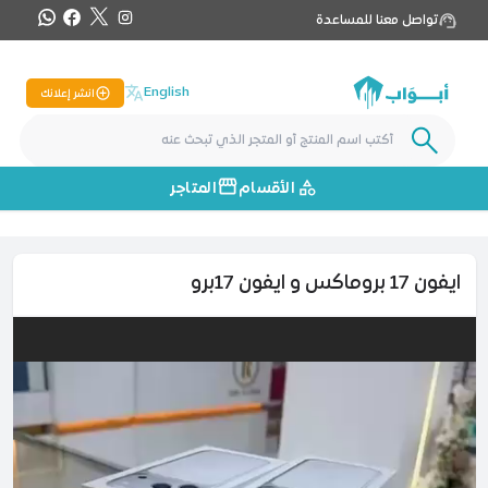
تواصل معنا للمساعدة
English
انشر إعلانك
الأقسام
المتاجر
ايفون 17 بروماكس و ايفون 17برو