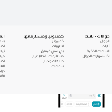
جوالات - تابلت
كمبيوترـ ومستلزماتها
الع
الجوال
كمبيوتر
بلا
تابلت
لابتوبات
اكس
الساعات الذكية
بي سي قيمنق
نيت
اكسسوارات الجوال
مستلزمات ـ قطع غيار
ميت
طابعات واحبار
اكس
سماعات
الع
درا
الآ
منصة أبواب: