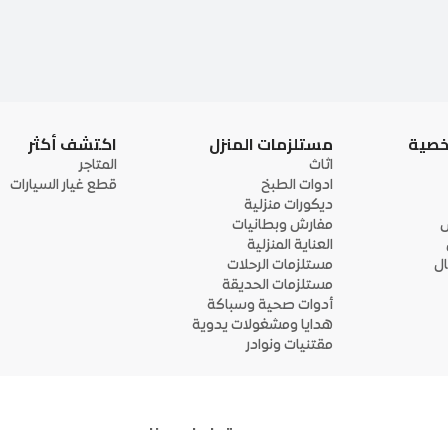
خصية
مستلزمات المنزل
اكتشف أكثر
اثاث
المتاجر
ادوات الطبخ
قطع غيار السيارات
ديكورات منزلية
ى
مفارش وبطانيات
العناية المنزلية
ل
مستلزمات الرحلات
مستلزمات الحديقة
أدوات صحية وسباكة
هدايا ومشغولات يدوية
مقتنيات ونوادر
تواصل معنا