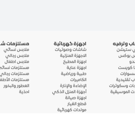
اب وترفيه
اجهزة كهربائية
مستلزمات ش
ي ستيشن
شاشات وصوتيات
ملابس نسائي
 بوكس
الاجهزة المنزلية
ملابس رجالي
ندو
اجهزة المطبخ
ملابس اطفال
ا كويست
اجهزة عناية
مستلزمات نسائ
سوارات
طبية ورياضية
مستلزمات رجالي
اب تقليدية
الكاميرات
مستلزمات الأطفا
جات وسكوترات
الإضاءة والإنارة
العطور والبخور
لات الموسيقية
أجهزة المنزل الذكي
احذية
اجهزة صيانة
قطع الغيار
مولدات كهربائية
قم بتحميل التطبيق