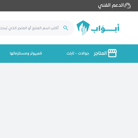
الدعم الفني
المتاجر
جوالات - تابلت
كمبيوتر ومستلزماتها