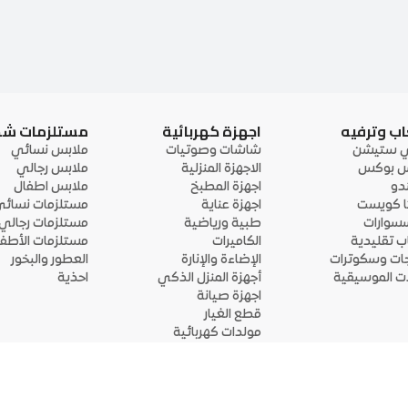
اب وترفيه
اجهزة كهربائية
مستلزمات ش
ي ستيشن
شاشات وصوتيات
ملابس نسائي
 بوكس
الاجهزة المنزلية
ملابس رجالي
ندو
اجهزة المطبخ
ملابس اطفال
ا كويست
اجهزة عناية
مستلزمات نسائ
سوارات
طبية ورياضية
مستلزمات رجالي
اب تقليدية
الكاميرات
مستلزمات الأطفا
جات وسكوترات
الإضاءة والإنارة
العطور والبخور
لات الموسيقية
أجهزة المنزل الذكي
احذية
اجهزة صيانة
قطع الغيار
مولدات كهربائية
قم بتحميل التطبيق