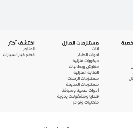
خصية
مستلزمات المنزل
اكتشف أكثر
اثاث
المتاجر
ادوات الطبخ
قطع غيار السيارات
ديكورات منزلية
ى
مفارش وبطانيات
العناية المنزلية
ل
مستلزمات الرحلات
مستلزمات الحديقة
أدوات صحية وسباكة
هدايا ومشغولات يدوية
مقتنيات ونوادر
تواصل معنا