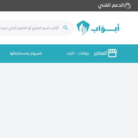
الدعم الفني
المتاجر
جوالات - تابلت
كمبيوتر ومستلزماتها