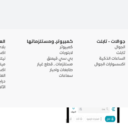
جوالات - تابلت
كمبيوترـ ومستلزماتها
الع
الجوال
كمبيوتر
بلا
تابلت
لابتوبات
اكس
الساعات الذكية
بي سي قيمنق
نيت
اكسسوارات الجوال
مستلزمات ـ قطع غيار
ميت
طابعات واحبار
اكس
سماعات
الع
درا
الآ
منصة أبواب: