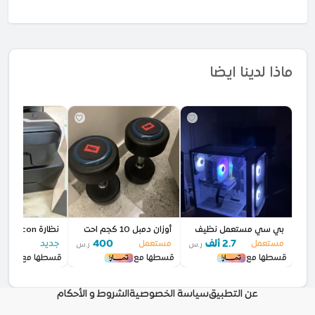
ماذا لدينا ايضا
بي سي مستعمل نظيف
أوزان دمبل 10 كجم احت
نظارة VR shinecon
2.7 ألف
400
0
مستعمل
مستعمل
جديد
ر.س
ر.س
قسطها مع
قسطها مع
قسطها مع
عن التطبيق
سياسة الخصوصية
الشروط و الأحكام