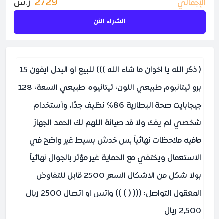
2729
ر.س
الإجمالي
الشراء الأن
( ذكر الله يا اخوان ما شاء الله ))) للبيع او البدل ايفون 15
برو تيتانيوم طبيعي اللون: تيتانيوم طبيعي السعة: 128
جيجابايت صحة البطارية 86% نظيف جدًا، وأستخدام
شخصي لم يفك ولا قد صيانة اللهم لك الحمد الجهاز
مافيه ملاحظات نهائياً بس خدش بسيط غير واضح في
الاستعمال ويختفي مع الحماية غير مؤثر بالجوال نهائياً
بولا شكل من الاشكال السعر 2500 قابل للتفاوض
المعقول التواصل: ((( ( ) )) واتس او اتصال 2500 ريال
2,500 ريال