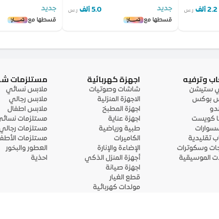
جديد
جديد
2.2 ألف
5.0 ألف
ر.س
ر.س
قسطها مع
قسطها مع
اب وترفيه
اجهزة كهربائية
مستلزمات ش
ي ستيشن
شاشات وصوتيات
ملابس نسائي
 بوكس
الاجهزة المنزلية
ملابس رجالي
ندو
اجهزة المطبخ
ملابس اطفال
ا كويست
اجهزة عناية
مستلزمات نسائ
سوارات
طبية ورياضية
مستلزمات رجالي
اب تقليدية
الكاميرات
مستلزمات الأطفا
جات وسكوترات
الإضاءة والإنارة
العطور والبخور
لات الموسيقية
أجهزة المنزل الذكي
احذية
اجهزة صيانة
قطع الغيار
مولدات كهربائية