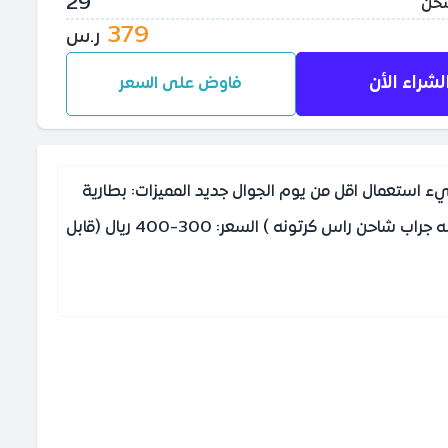
29
شحن
379
ر.س
لشراء الأن
فاوض على السعر
 بالمية ولا يشكو من شيء استعمال اقل من يوم الجوال جديد المميزات: بطارية
قوية تدوم طويلاً، يدعم شريحتين، ومناسب جداً لبرامج التواصل (واتساب، تيك توك) أو كجوال ثانوي الأغراض: (معه اغراضه كامله جراب شاحن راس كرتونه ) السعر: 300-400 ريال (قابل