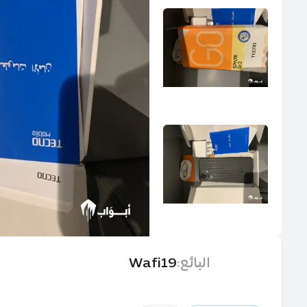
البائع
:
Wafi19