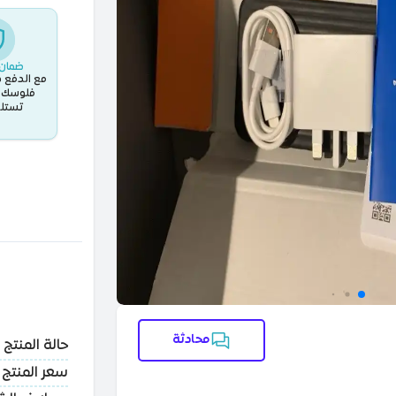
ضمان 
مع الدفع د
فلوسك ب
تستلم
محادثة
حالة المنتج
سعر المنتج