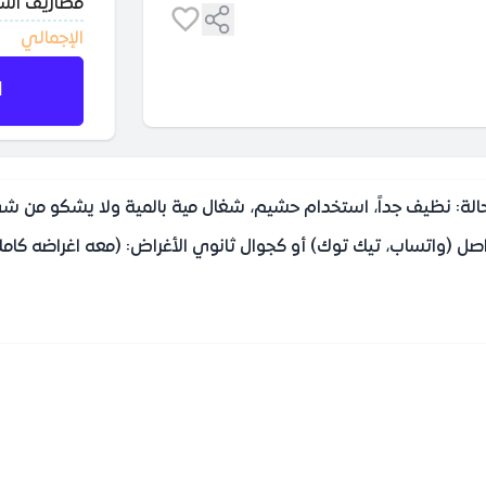
مصاريف ال
الإجمالي
ا
ديل: Tecno Spark Go المساحة: (256) الرام: 8gb الحالة: نظيف جداً، استخدام حشيم، شغال مية