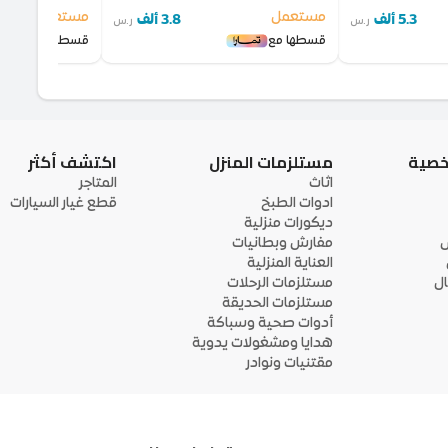
مستعمل
مستعمل
5.3 ألف
3.8 ألف
ر.س
ر.س
قسطها مع
قسطها مع
خصية
مستلزمات المنزل
اكتشف أكثر
اثاث
المتاجر
ادوات الطبخ
قطع غيار السيارات
ديكورات منزلية
ى
مفارش وبطانيات
العناية المنزلية
ل
مستلزمات الرحلات
مستلزمات الحديقة
أدوات صحية وسباكة
هدايا ومشغولات يدوية
مقتنيات ونوادر