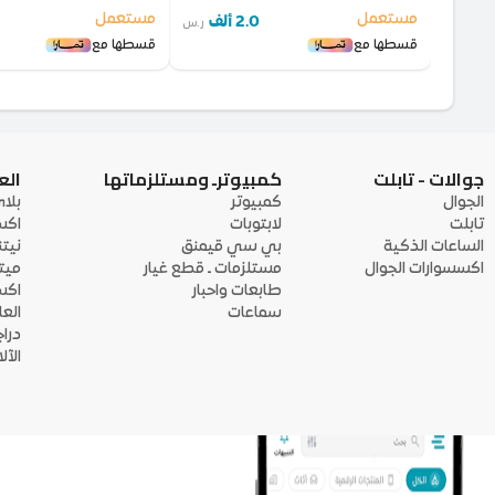
مستعمل
مستعمل
2.0 ألف
ر.س
قسطها مع
قسطها مع
جوالات - تابلت
كمبيوترـ ومستلزماتها
الع
الجوال
كمبيوتر
بلا
تابلت
لابتوبات
اكس
الساعات الذكية
بي سي قيمنق
نيت
اكسسوارات الجوال
مستلزمات ـ قطع غيار
ميت
طابعات واحبار
اكس
سماعات
الع
درا
الآ